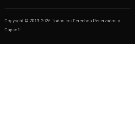
Copyright © 2013-2026 Todos los Derechos Reservados
a
Capsoft
MAS INFORMACIÓN
Descubre todos los cursos que tenemos para ti.
Visita nuestra plantilla de cursos online y
elije el que mas te guste. Tú también puedes
ser un experto!
CURSOS DISPONIBLES