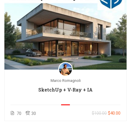
Marco Romagnoli
SketchUp + V-Ray + IA
$40.00
70
30
$100.00