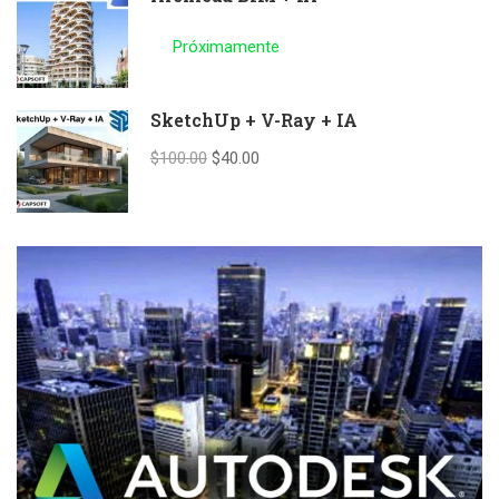
Próximamente
SketchUp + V-Ray + IA
$100.00
$40.00