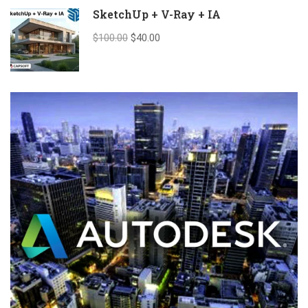
SketchUp + V-Ray + IA
$100.00
$40.00